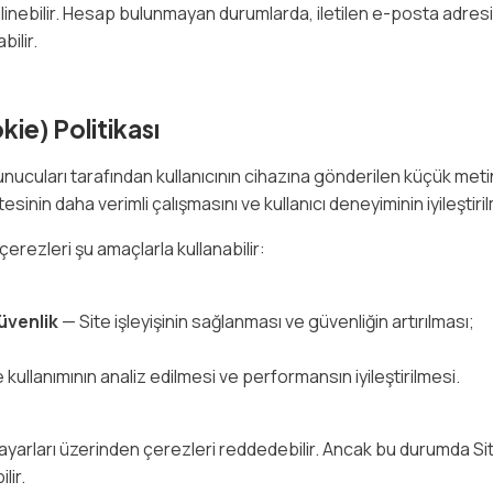
ri silinebilir. Hesap bulunmayan durumlarda, iletilen e-posta adres
bilir.
ie) Politikası
ucuları tarafından kullanıcının cihazına gönderilen küçük metin
sinin daha verimli çalışmasını ve kullanıcı deneyiminin iyileştiri
çerezleri şu amaçlarla kullanabilir:
üvenlik
— Site işleyişinin sağlanması ve güvenliğin artırılması;
 kullanımının analiz edilmesi ve performansın iyileştirilmesi.
cı ayarları üzerinden çerezleri reddedebilir. Ancak bu durumda Si
lir.