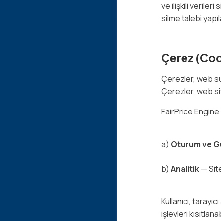
ve ilişkili verile
silme talebi yapıla
Çerez (Cook
Çerezler, web sun
Çerezler, web site
FairPrice Engine 
a)
Oturum ve G
b)
Analitik
— Site
Kullanıcı, tarayı
işlevleri kısıtlanabi