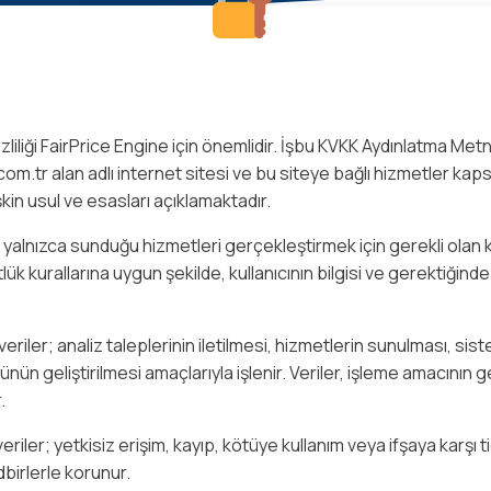
gizliliği FairPrice Engine için önemlidir. İşbu KVKK Aydınlatma Metn
om.tr alan adlı internet sitesi ve bu siteye bağlı hizmetler k
lişkin usul ve esasları açıklamaktadır.
 yalnızca sunduğu hizmetleri gerçekleştirmek için gerekli olan kiş
ük kurallarına uygun şekilde, kullanıcının bilgisi ve gerektiğinde 
veriler; analiz taleplerinin iletilmesi, hizmetlerin sunulması, sis
nün geliştirilmesi amaçlarıyla işlenir. Veriler, işleme amacının g
.
eriler; yetkisiz erişim, kayıp, kötüye kullanım veya ifşaya karşı t
dbirlerle korunur.