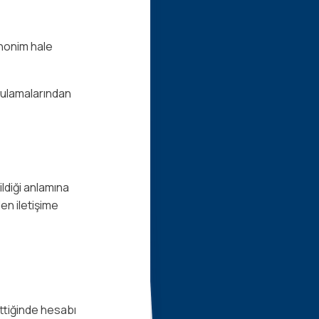
 anonim hale
ygulamalarından
ldiği anlamına
en iletişime
ettiğinde hesabı