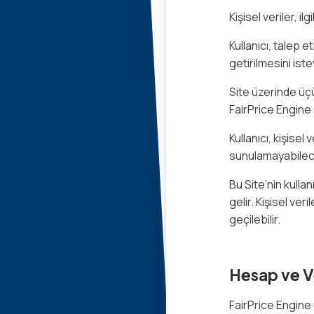
Kişisel veriler, 
Kullanıcı, talep e
getirilmesini istey
Site üzerinde üçün
FairPrice Engine 
Kullanıcı, kişise
sunulamayabilece
Bu Site’nin kulla
gelir. Kişisel veril
geçilebilir.
Hesap ve V
FairPrice Engine 