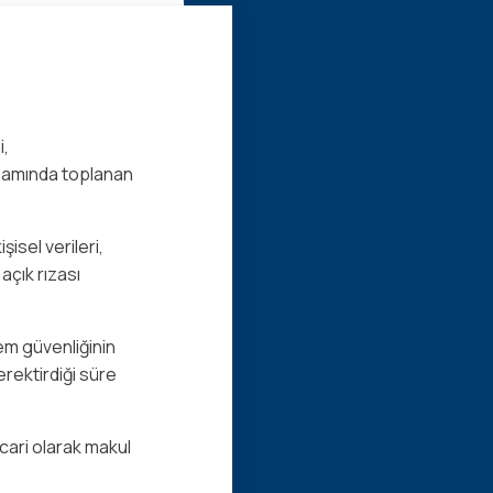
i,
apsamında toplanan
isel verileri,
açık rızası
tem güvenliğinin
erektirdiği süre
icari olarak makul