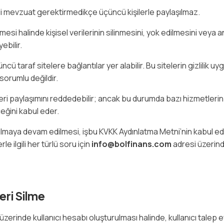
ilgili mevzuat gerektirmedikçe üçüncü kişilerle paylaşılmaz.
tmesi halinde kişisel verilerinin silinmesini, yok edilmesini veya
ebilir.
cü taraf sitelere bağlantılar yer alabilir. Bu sitelerin gizlilik u
sorumlu değildir.
l veri paylaşımını reddedebilir; ancak bu durumda bazı hizmetlerin
ğini kabul eder.
nılmaya devam edilmesi, işbu KVKK Aydınlatma Metni’nin kabul edi
erle ilgili her türlü soru için
info@bolfinans.com
adresi üzerind
eri Silme
üzerinde kullanıcı hesabı oluşturulması halinde, kullanıcı talep 