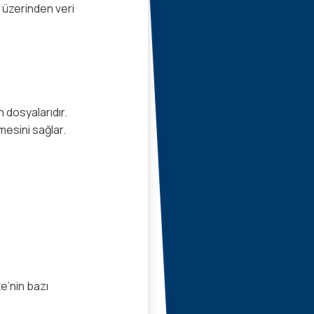
i üzerinden veri
 dosyalarıdır.
lmesini sağlar.
te’nin bazı